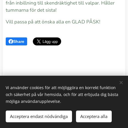
från inbillning till skendräktighet till valpar. Håller
tummarna för det sista!
Vill passa på att önska alla en GLAD PÅSK!
Share
Vi använder cookies för att möjliggöra en korrekt funktion
och säkerhet på vår hemsida, och för att erbjuda dig bästa
möjliga användarupplevelse.
2026 Kennel Springjoys | Alla rättigheter reserverade.
Acceptera endast nödvändiga
Acceptera alla
Skapad med
Webnode
Cookies