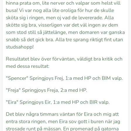
hinna prata om, lite nerver och valpar som helst vill
busa! Vi var nog alla lite oroliga för hur de skulle
sköta sig i ringen, men oj vad de levererade. Alla
skötte sig bra, visserligen var det väl ingen av dem
som stod still så jättelänge, men domaren var ganska
snabb så det gick bra. Alla tre sprang riktigt fint utan
studsahopp!
Resultatet blev över förväntan, väldigt bra kritik och
med dessa resultat:
"Spencer" Springjoys Frej, 1:a med HP och BIM valp.
"Freja" Springjoys Freja, 2:a med HP.
"Eira" Springjoys Eir, 1:a med HP och BIR valp.
Det blev några timmars väntan för Eira och mig att
entra stora ringen, men Eira sov gott i buren när jag
strosade runt på mässan. En promenad på gatorna